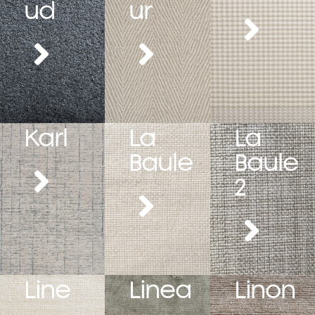
ud
ur
Karl
La
La
Baule
Baule
2
Line
Linea
Linon