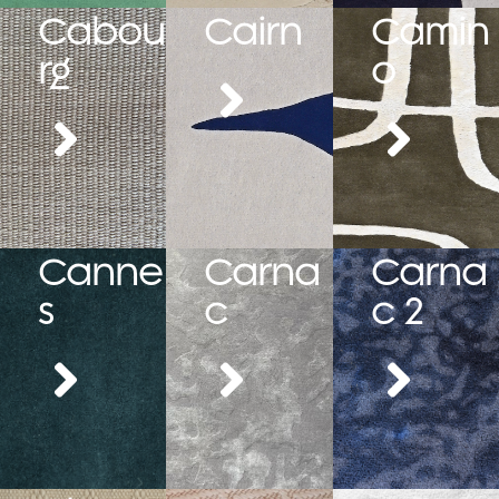
Cabou
Cairn
Camin
rg
o
Canne
Carna
Carna
s
c
c 2