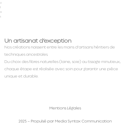
u
t
a
s
Un artisanat d’exception
Nos créations naissent entre les mains d’artisans héritiers de
techniques ancestrales.
Du choix des fibres naturelles (laine, soie) au tissage minutieux,
chaque étape est réalisée avec soin pour garantir une pièce
unique et durable.
Mentions Légales
2025 – Propulsé par Media Syntax Communication