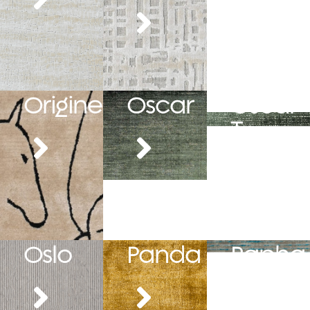
Origine
Oscar
Oscar
T
Oslo
Panda
Rapha
el