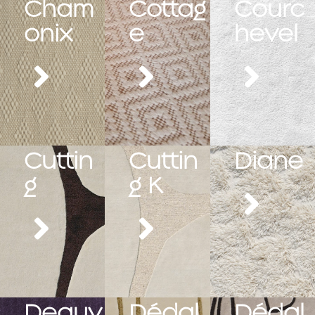
Cham
Cottag
Courc
onix
e
hevel
Cuttin
Cuttin
Diane
g
g K
Deauv
Dédal
Dédal