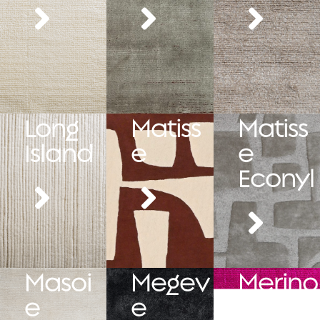
Long
Matiss
Matiss
Island
e
e
Econyl
Masoi
Megev
Merino
e
e
s