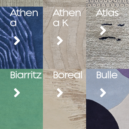
Athen
Athen
Atlas
a
a K
Biarritz
Boreal
Bulle