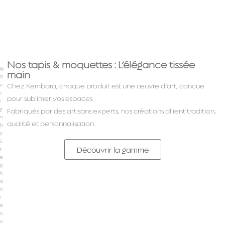
Nos tapis & moquettes : L’élégance tissée
©
main
D
Chez Kembara, chaque produit est une œuvre d’art, conçue
e
s
pour sublimer vos espaces.
i
g
Fabriqués par des artisans experts, nos créations allient tradition,
n
qualité et personnalisation.
b
y
S
Découvrir la gamme
t
e
p
h
a
n
i
e
C
o