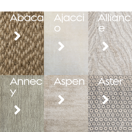
Abaca
Ajacci
Allianc
o
e
Annec
Aspen
Aster
y